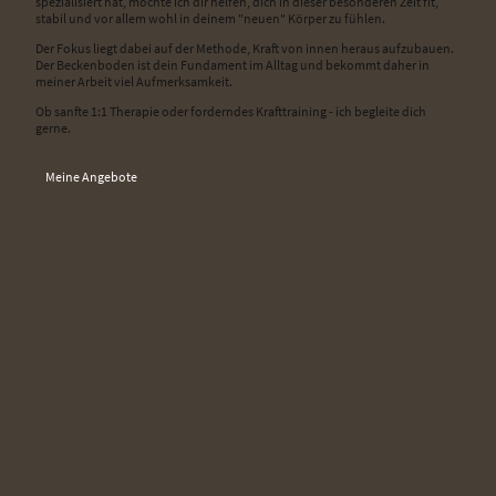
spezialisiert hat, möchte ich dir helfen, dich in dieser besonderen Zeit fit,
stabil und vor allem wohl in deinem "neuen" Körper zu fühlen.
Der Fokus liegt dabei auf der Methode, Kraft von innen heraus aufzubauen.
Der Beckenboden ist dein Fundament im Alltag und bekommt daher in
meiner Arbeit viel Aufmerksamkeit.
Ob sanfte 1:1 Therapie oder forderndes Krafttraining - ich begleite dich
gerne.
Meine Angebote